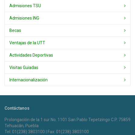
Admisiones TSU
Admisiones ING
Becas
Ventajas de la UTT
Actividades Deportivas
Visitas Guiadas
Internacionalización
Contáctanos
Prolongación de la 1 sur No. 1101 San Pablo Tepetzingo C.P. 75859
Tehuacán, Puebla
Tel: 01(238) 3803100 | Fax: 01(238) 3803100