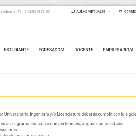
edu.mx | Tel: 01(238) 3803100
AULAS VIRTUALES
CORREO
ESTUDIANTE
EGRESADO/A
DOCENTE
EMPRESARIO/A
 Universitario, Ingeniería y/o Licenciatura deberás cumplir con lo sigui
s al programa educativo que perteneces, al igual que tu estadía.
escolares.
adeudo en el área de caja.