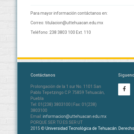
Para mayor información contáctanos en:
Correo: titulacion@uttehuacan.edu.mx
Teléfono: 238 3803 100 Ext. 110
Contáctanos
Siguen
Prolongación de la 1 sur No. 1101 San
Pablo Tepetzingo C.P. 75859 Tehuacán,
Puebla
Tel: 01(238) 3803100 | Fax: 01(238)
3803100
Email:
informacion@uttehuacan.edu.mx
PORQUE SER TÚ ES SER UT
2015 ©
Universidad Tecnológica de Tehuacán. Derech