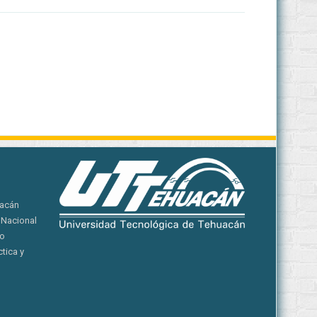
uacán
 Nacional
yo
tica y