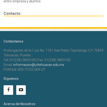
entre empresa y alumno.
Contacto:
Contáctanos
Prolongación de la 1 sur No. 1101 San Pablo Tepetzingo C.P. 75859
Tehuacán, Puebla
Tel: 01(238) 3803100 | Fax: 01(238) 3803100
Email:
informacion@uttehuacan.edu.mx
PORQUE SER TÚ ES SER UT
Siguenos
Acerca de Nosotros