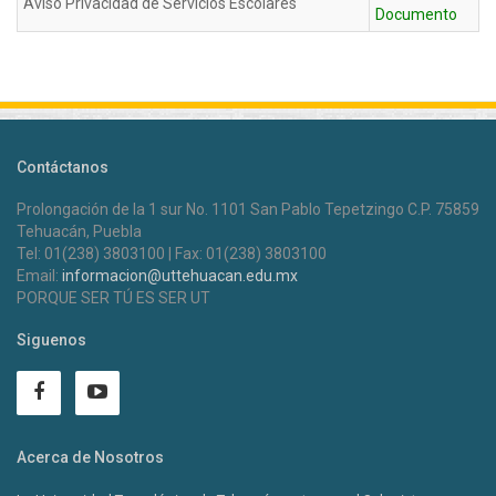
Aviso Privacidad de Servicios Escolares
Documento
Contáctanos
Prolongación de la 1 sur No. 1101 San Pablo Tepetzingo C.P. 75859
Tehuacán, Puebla
Tel: 01(238) 3803100 | Fax: 01(238) 3803100
Email:
informacion@uttehuacan.edu.mx
PORQUE SER TÚ ES SER UT
Siguenos
Acerca de Nosotros