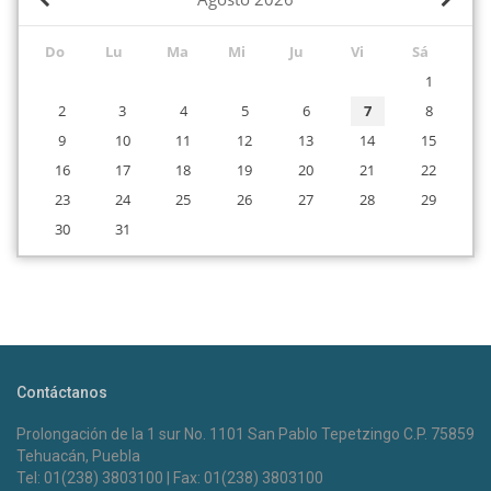
Do
Lu
Ma
Mi
Ju
Vi
Sá
1
2
3
4
5
6
7
8
9
10
11
12
13
14
15
16
17
18
19
20
21
22
23
24
25
26
27
28
29
30
31
Contáctanos
Prolongación de la 1 sur No. 1101 San Pablo Tepetzingo C.P. 75859
Tehuacán, Puebla
Tel: 01(238) 3803100 | Fax: 01(238) 3803100