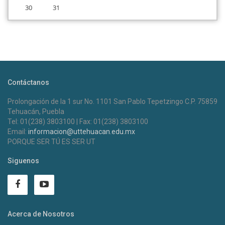
30
31
Contáctanos
Prolongación de la 1 sur No. 1101 San Pablo Tepetzingo C.P. 75859
Tehuacán, Puebla
Tel: 01(238) 3803100 | Fax: 01(238) 3803100
Email:
informacion@uttehuacan.edu.mx
PORQUE SER TÚ ES SER UT
Siguenos
Acerca de Nosotros