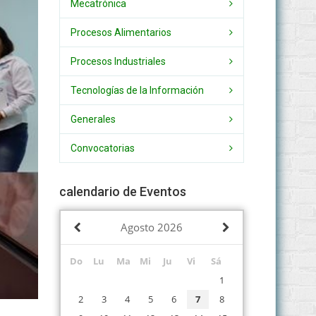
Mecatrónica
Procesos Alimentarios
Procesos Industriales
Tecnologías de la Información
Generales
Convocatorias
calendario de Eventos
Agosto
2026
Do
Lu
Ma
Mi
Ju
Vi
Sá
1
2
3
4
5
6
7
8