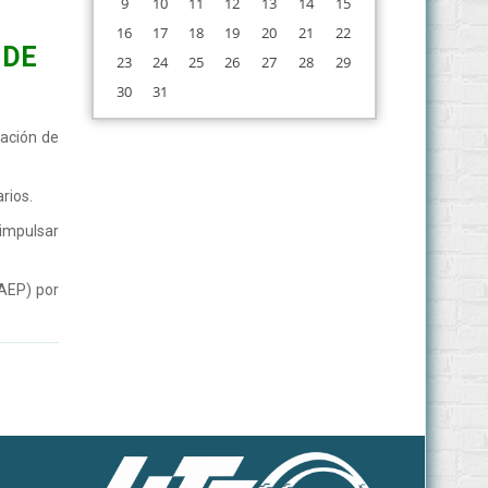
9
10
11
12
13
14
15
16
17
18
19
20
21
22
 DE
23
24
25
26
27
28
29
30
31
uación de
rios.
 impulsar
PAEP) por