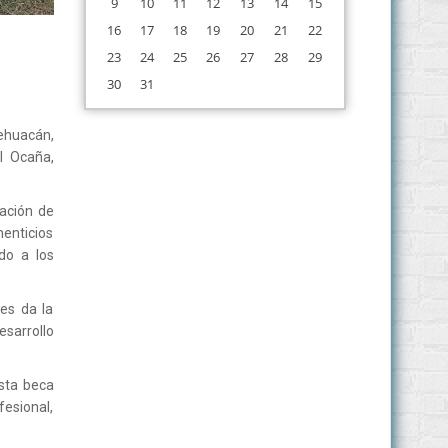
9
10
11
12
13
14
15
16
17
18
19
20
21
22
23
24
25
26
27
28
29
30
31
Tehuacán,
al Ocaña,
mación de
enticios
do a los
es da la
esarrollo
esta beca
esional,