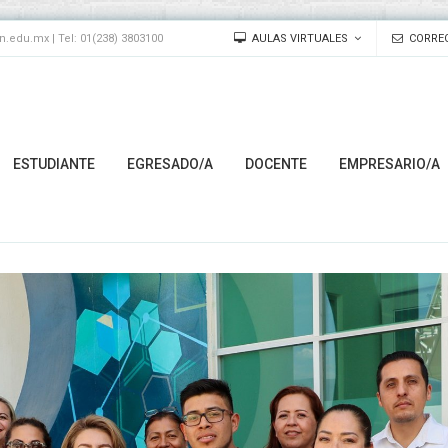
edu.mx | Tel: 01(238) 3803100
AULAS VIRTUALES
CORREO
ESTUDIANTE
EGRESADO/A
DOCENTE
EMPRESARIO/A