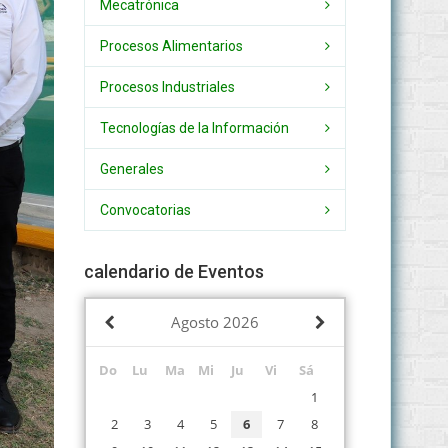
Mecatrónica
Procesos Alimentarios
Procesos Industriales
Tecnologías de la Información
Generales
Convocatorias
calendario de Eventos
Agosto
2026
Do
Lu
Ma
Mi
Ju
Vi
Sá
1
2
3
4
5
6
7
8