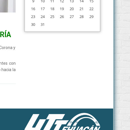
9
10
11
12
13
14
15
16
17
18
19
20
21
22
23
24
25
26
27
28
29
30
31
RÍA
 Corona y
ntes con
 hacia la