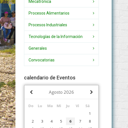
Mecatrónica
Procesos Alimentarios
Procesos Industriales
Tecnologías de la Información
Generales
Convocatorias
calendario de Eventos
Agosto
2026
Do
Lu
Ma
Mi
Ju
Vi
Sá
1
2
3
4
5
6
7
8