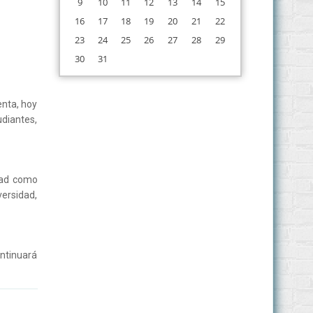
9
10
11
12
13
14
15
16
17
18
19
20
21
22
23
24
25
26
27
28
29
30
31
enta, hoy
diantes,
idad como
versidad,
ontinuará