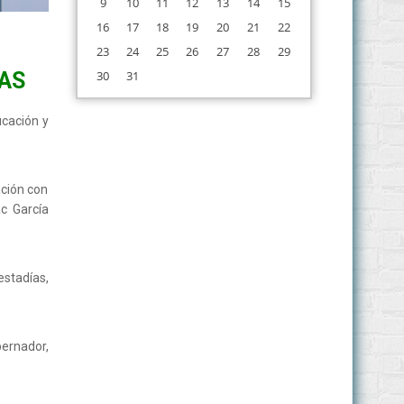
9
10
11
12
13
14
15
16
17
18
19
20
21
22
23
24
25
26
27
28
29
30
31
AS
ucación y
ación con
ac García
stadías,
bernador,