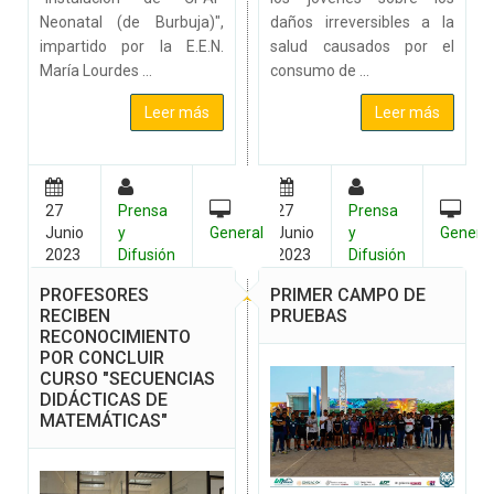
Neonatal (de Burbuja)",
daños irreversibles a la
impartido por la E.E.N.
salud causados por el
María Lourdes ...
consumo de ...
Leer más
Leer más
27
Prensa
27
Prensa
Junio
y
General
Junio
y
Genera
2023
Difusión
2023
Difusión
PROFESORES
PRIMER CAMPO DE
RECIBEN
PRUEBAS
RECONOCIMIENTO
POR CONCLUIR
CURSO "SECUENCIAS
DIDÁCTICAS DE
MATEMÁTICAS"