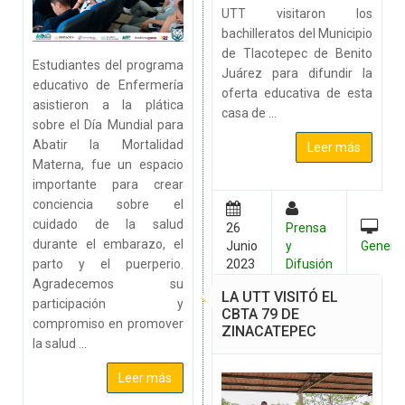
UTT visitaron los
bachilleratos del Municipio
de Tlacotepec de Benito
Estudiantes del programa
Juárez para difundir la
educativo de Enfermería
oferta educativa de esta
asistieron a la plática
casa de ...
sobre el Día Mundial para
Abatir la Mortalidad
Leer más
Materna, fue un espacio
importante para crear
conciencia sobre el
cuidado de la salud
26
Prensa
durante el embarazo, el
Junio
y
Genera
parto y el puerperio.
2023
Difusión
Agradecemos su
LA UTT VISITÓ EL
participación y
CBTA 79 DE
compromiso en promover
ZINACATEPEC
la salud ...
Leer más