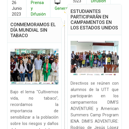
2023
Difusión
26
Prensa
Junio
y
General
ESTUDIANTES
2023
Difusión
PARTICIPARÁN EN
CAMPAMENTOS EN
CONMEMORAMOS EL
LOS ESTADOS UNIDOS
DÍA MUNDIAL SIN
TABACO
Directivos se reúnen con
alumnos de la UTT que
Bajo el lema "Cultivemos
participarán en los
vida, no tabaco",
campamentos DIMI’S
recordamos la
ADVENTURE y American
importancia de
Summers Camp Program
sensibilizar a la población
IENA. DIMI'S ADVENTURE:
sobre los riesgos y daños
Rodrígo de Jesús López