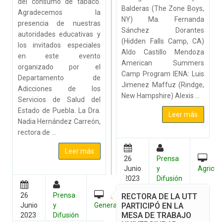
del consumo de tabaco.
Balderas (The Zone Boys,
Agradecemos la
NY) Ma. Fernanda
presencia de nuestras
Sánchez Dorantes
autoridades educativas y
(Hidden Falls Camp, CA)
los invitados especiales
Aldo Castillo Mendoza
en este evento
American Summers
organizado por el
Camp Program IENA: Luis
Departamento de
Jimenez Maffuz (Rindge,
Adicciones de los
New Hampshire) Alexis ...
Servicios de Salud del
Estado de Puebla. La Dra.
Leer más
Nadia Hernández Carreón,
rectora de ...
Leer más
26
Prensa
Junio
y
Agricul
2023
Difusión
26
Prensa
RECTORA DE LA UTT
PARTICIPÓ EN LA
Junio
y
General
MESA DE TRABAJO
2023
Difusión