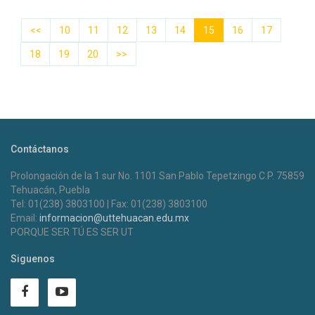
<<
10
11
12
13
14
15
16
17
18
19
20
>>
Contáctanos
Prolongación de la 1 sur No. 1101 San Pablo Tepetzingo C.P. 75859
Tehuacán, Puebla
Tel: 01(238) 3803100 | Fax: 01(238) 3803100
Email:
informacion@uttehuacan.edu.mx
PORQUE SER TÚ ES SER UT
Siguenos