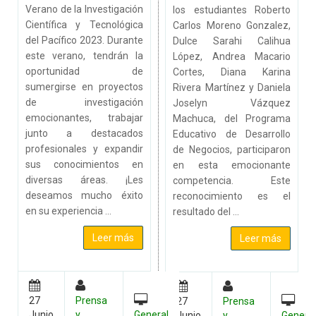
Verano de la Investigación
los estudiantes Roberto
Científica y Tecnológica
Carlos Moreno Gonzalez,
del Pacífico 2023. Durante
Dulce Sarahi Calihua
este verano, tendrán la
López, Andrea Macario
oportunidad de
Cortes, Diana Karina
sumergirse en proyectos
Rivera Martínez y Daniela
de investigación
Joselyn Vázquez
emocionantes, trabajar
Machuca, del Programa
junto a destacados
Educativo de Desarrollo
profesionales y expandir
de Negocios, participaron
sus conocimientos en
en esta emocionante
diversas áreas. ¡Les
competencia. Este
deseamos mucho éxito
reconocimiento es el
en su experiencia ...
resultado del ...
Leer más
Leer más
27
Prensa
27
Prensa
Junio
y
General
Junio
y
Genera